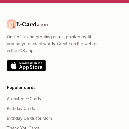
anh thấu hiểu á, vì em mà
anh sẽ thay đổi dần dần
nha. Cho dù thế nào anh
cũng bên cạnh và che chở
em hết, mệt thì cứ tìm anh
E-Card
.
com
mà dựa vào nha. BEO YÊU
BON!
”
One-of-a-kind greeting cards, painted by AI
around your exact words. Create on the web or
in the iOS app.
Popular cards
Animated E-Cards
Birthday Cards
Birthday Cards for Mom
Thank You Cards